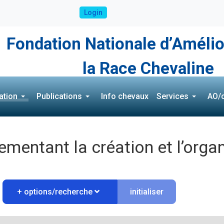
Login
Fondation Nationale d’Amélio
la Race Chevaline
ation
Publications
Info chevaux
Services
AO/c
lementant la création et l’orga
initialiser
+ options/recherche