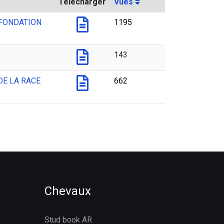
Télécharger
Vues
 FONDATION
1195
143
DE LA RACE
662
Chevaux
Stud book AR