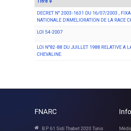
Titre
DECRET N° 2003-1631 DU 16/07/2003 , FI
NATIONALE D'AMELIORATION DE LA RACE 
LOI 54-2007
LOI N°82-88 DU JUILLET 1988 RELATIVE A
CHEVALINE.
FNARC
Inf
B.P 61 Sidi Thabet 2020 Tunis
Médi